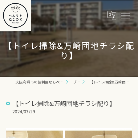
【トイレ掃除&万崎団地チラシ配
り】
大阪府堺市の便利屋ならべんりや ねこのて
ブログ
【トイレ掃除&万崎団地チラシ配り】
【トイレ掃除&万崎団地チラシ配り】
2024/03/19