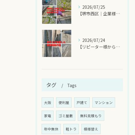
2026/07/25
【堺市西区｜企業様敷地内の除草剤散布作業】
2026/07/24
【リピーター様からのご依頼！側溝掃除でスッキリ快適】
タグ
Tags
大阪
便利屋
戸建て
マンション
家電
ゴミ屋敷
無料見積もり
年中無休
軽トラ
模様替え