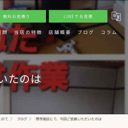
無料お見積り
LINEでお見積
質問
当店の特徴
店舗概要
ブログ
コラム
片付け
不用品回収
いたのは
遺品整理
草刈り
DIY
このて
ブログ
堺市南区にて、今回ご依頼いただいたのは