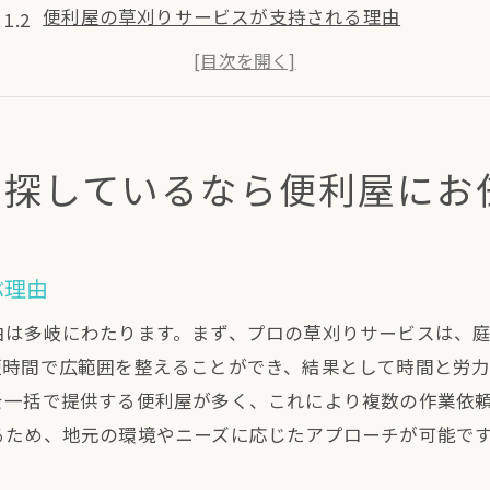
便利屋の草刈りサービスが支持される理由
草刈りのプロによる効率的な庭管理
堺市での草刈りに便利屋を活用するメリット
季節ごとの草刈り対策を堺市で学ぶ
堺市の草刈りプロが提供する安心・安全な作業
を探しているなら便利屋にお
遺品整理と草刈りが一度にできる堺市の優良サービス
遺品整理と草刈りを同時に依頼するメリット
堺市での遺品整理サービスの特徴
ぶ理由
プロによるスムーズな遺品整理と草刈り
由は多岐にわたります。まず、プロの草刈りサービスは、
堺市で一括依頼ができる便利屋サービス
短時間で広範囲を整えることができ、結果として時間と労
遺品整理と草刈りの同日対応が可能な理由
を一括で提供する便利屋が多く、これにより複数の作業依
るため、地元の環境やニーズに応じたアプローチが可能で
堺市で遺品整理と庭の手入れをプロに任せる
不用品回収から庭の手入れまで堺市のプロが解決