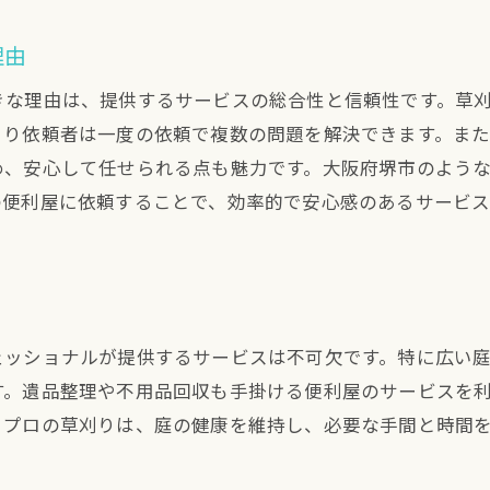
不用品回収サービスの流れと準備
理由
堺市での庭の手入れをプロに頼む理由
きな理由は、提供するサービスの総合性と信頼性です。草
安心の不用品回収サービスを堺市で提供
より依頼者は一度の依頼で複数の問題を解決できます。ま
堺市の便利屋が提供する庭のトータルケア
め、安心して任せられる点も魅力です。大阪府堺市のよう
不用品回収と庭手入れが同時に完了する利点
の便利屋に依頼することで、効率的で安心感のあるサービ
堺市でプロフェッショナルな庭管理を受ける方法
故人の思いを尊重した遺品整理を堺市で提供
遺品整理の際に考慮すべきポイント
堺市での遺品整理サービスの選び方
ェッショナルが提供するサービスは不可欠です。特に広い
安心して任せられる堺市の遺品整理
す。遺品整理や不用品回収も手掛ける便利屋のサービスを
遺品整理におけるプロの配慮と対応
。プロの草刈りは、庭の健康を維持し、必要な手間と時間
堺市での遺品整理の手順と注意点
故人を偲ぶための遺品整理サポート