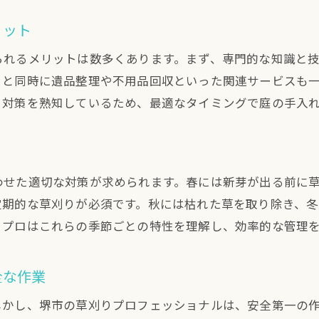
堺市での草刈りと遺品整理が一括で解決便利屋サービス
リット
堺市で一括対応が可能な便利屋の特徴
られるメリットは数多くあります。まず、専門的な知識と
草刈りと遺品整理をセットで依頼するコツ
りと同時に遺品整理や不用品回収といった関連サービスも
堺市の便利屋サービスで効率的な家の整理
り対策を熟知しているため、最適なタイミングで庭の手入
堺市での草刈りと遺品整理の同時依頼が便利な理由
便利屋の一括サービスで生活をスムーズに
堺市で便利屋を利用する際のポイント
わせた適切な対策が求められます。春には新芽が出る前に
堺市での草刈りプロフェッショナルが提供する安心サー
定期的な草刈りが必須です。秋には枯れた草を取り除き、
草刈りプロが提供する安心の理由
りプロはこれらの季節ごとの特性を理解し、効率的な管理
堺市の草刈りプロサービスの特徴
プロの草刈りで庭を健康に保つ方法
全な作業
堺市で草刈りをプロに任せる利点
しかし、堺市の草刈りプロフェッショナルは、安全第一の