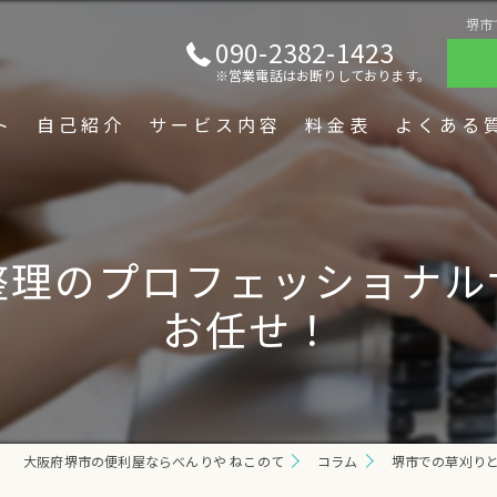
堺市
090-2382-1423
※営業電話はお断りしております。
ト
自己紹介
サービス内容
料金表
よくある
整理のプロフェッショナル
お任せ！
大阪府堺市の便利屋ならべんりや ねこのて
コラム
堺市での草刈り