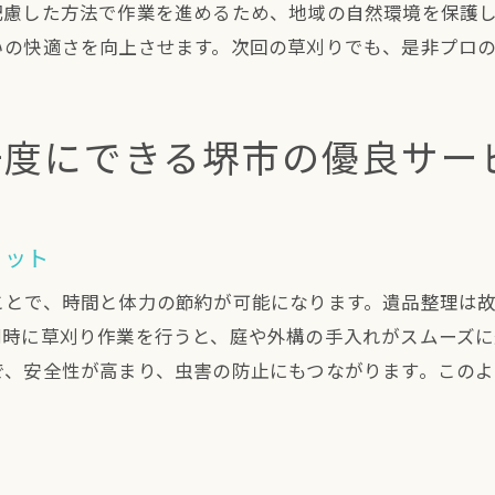
草刈りのプロフェッショナルサービスの利用方法
配慮した方法で作業を進めるため、地域の自然環境を保護
堺市で安心の草刈りサービスを選ぶポイント
いの快適さを向上させます。次回の草刈りでも、是非プロ
庭の手入れも不用品回収も堺市の便利屋にお任せ
庭の手入れをプロに頼む利点
一度にできる堺市の優良サー
堺市での不用品回収サービスの流れ
便利屋による庭の総合管理サービス
堺市で庭の手入れを楽にする方法
リット
不用品回収と庭手入れを同時に依頼可能
ことで、時間と体力の節約が可能になります。遺品整理は
堺市での便利屋サービスの活用術
同時に草刈り作業を行うと、庭や外構の手入れがスムーズに
堺市での草刈りと遺品整理はプロの丁寧さで選ぶ
で、安全性が高まり、虫害の防止にもつながります。この
丁寧な草刈りが庭に与える影響
堺市で遺品整理をプロに依頼する理由
草刈りと遺品整理のプロを選ぶポイント