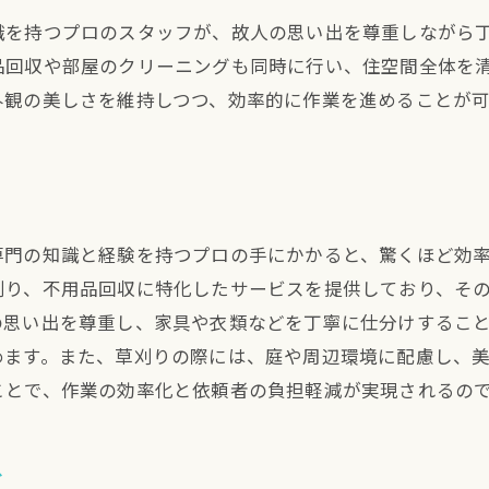
堺市における丁寧なサービスの提供方法
識を持つプロのスタッフが、故人の思い出を尊重しながら
プロフェッショナルな草刈りサービスとは
品回収や部屋のクリーニングも同時に行い、住空間全体を
堺市での丁寧な遺品整理サービスの利点
外観の美しさを維持しつつ、効率的に作業を進めることが
り
専門の知識と経験を持つプロの手にかかると、驚くほど効
刈り、不用品回収に特化したサービスを提供しており、そ
の思い出を尊重し、家具や衣類などを丁寧に仕分けするこ
めます。また、草刈りの際には、庭や周辺環境に配慮し、
ことで、作業の効率化と依頼者の負担軽減が実現されるの
ス