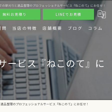
での草刈りと遺品整理のプロフェッショナルサービス『ねこのて』にお任せ！
無料お見積り
LINEでお見積
質問
当店の特徴
店舗概要
ブログ
コラム
片付け
不用品回収
サービス『ねこのて』に
遺品整理
草刈り
DIY
と遺品整理のプロフェッショナルサービス『ねこのて』にお任せ！