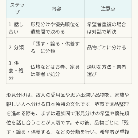
ステッ
内容
注意点
プ
1. 話し
形見分けや優先順位を
希望者重複の場合
合い
遺族間で決める
は対話で解決
「残す・譲る・供養す
2. 分類
品物ごとに分ける
る」に分類
3. 供
仏壇などはお寺、家具
適切な方法・業者
養・処
は業者で処分
選び
分
形見分けは、故人の愛用品や思い出深い品物を、家族や
親しい人へ分ける日本独特の文化です。堺市で遺品整理
を進める際も、まずは遺族間で形見分けの希望や優先順
位を話し合うことが大切です。その後、品物ごとに「残
す・譲る・供養する」などの分類を行い、希望者が重複