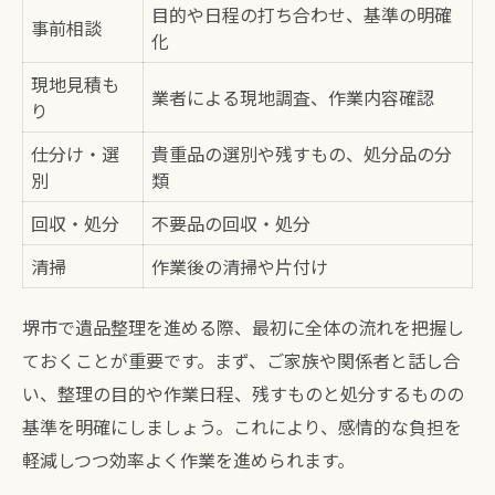
目的や日程の打ち合わせ、基準の明確
堺市で遺品整理に失敗しないコツ集
事前相談
化
トラブル回避のための業者選び方法
現地見積も
業者による現地調査、作業内容確認
料金トラブルを防ぐ見積もりの工夫
り
遺品整理で起こりやすい失敗例とは
仕分け・選
貴重品の選別や残すもの、処分品の分
堺市の遺品整理で重要な許可や資格
別
類
思い出を大切にできる堺市の遺品整理術
回収・処分
不要品の回収・処分
思い出を残す堺市の遺品整理アイデア集
清掃
作業後の清掃や片付け
形見分けや供養の進め方を解説
故人の大切な品を守る整理の工夫
堺市で遺品整理を進める際、最初に全体の流れを把握し
ておくことが重要です。まず、ご家族や関係者と話し合
遺族の想いに寄り添う整理作業の流れ
い、整理の目的や作業日程、残すものと処分するものの
堺市で人気の遺品整理オプション比較
基準を明確にしましょう。これにより、感情的な負担を
無理なく進めるための遺品整理コツ
軽減しつつ効率よく作業を進められます。
無理なく進める堺市遺品整理の手順表