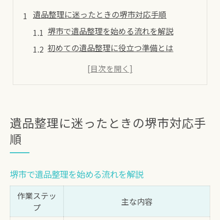
遺品整理に迷ったときの堺市対応手順
堺市で遺品整理を始める流れを解説
初めての遺品整理に役立つ準備とは
遺品整理を依頼する際の注意点まとめ
迷ったときの遺品整理相談先の選び方
堺市でよくある遺品整理の悩みと対策
堺市の遺品整理で安心できる準備とは
遺品整理に迷ったときの堺市対応手
安心して進める堺市の遺品整理準備表
順
遺品整理前に確認すべき大切なポイント
貴重品や重要書類の管理術を解説
堺市で遺品整理を始める流れを解説
遺品整理の前に家族で話し合うべき理由
作業ステッ
堺市で信頼できる遺品整理士の探し方
主な内容
プ
遺品整理の失敗を避けるための堺市ポイント