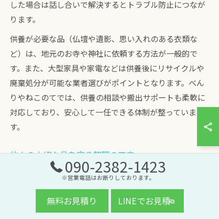
した場合は話し合いで解決するとトラブル防止につなが
ります。
供養が必要な品（仏壇や遺影、思い入れのある衣類な
ど）は、地元のお寺や神社に依頼する方法が一般的で
す。また、大型家具や家電などは供養後にリサイクルや
廃棄処分が可能な業者選びがポイントとなります。べん
りやねこのてでは、供養の相談や搬出サポートも柔軟に
対応しており、安心して一任できる体制が整っていま
す。
故人の大切な品を守る整理の工夫
090-2382-1423
品の種類
対応方法
ポイント
※営業電話はお断りしております。
貴重品 (現金・
リストアップ＆作
遺族同席で徹
無料お見積り
LINEでお見積
通帳)
業前に確認
底管理