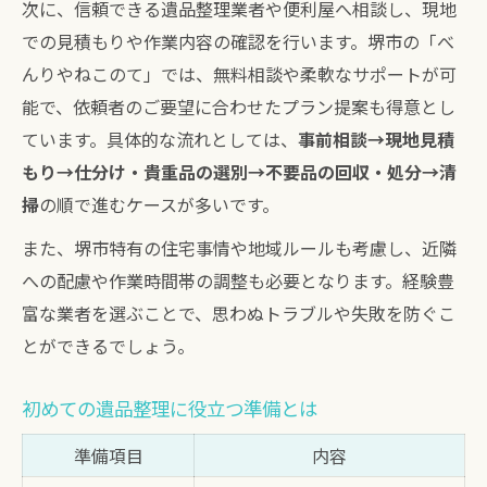
次に、信頼できる遺品整理業者や便利屋へ相談し、現地
効率的な遺品整理のタイミングとは
での見積もりや作業内容の確認を行います。堺市の「べ
家族全員で協力できる進め方の秘訣
んりやねこのて」では、無料相談や柔軟なサポートが可
堺市で利用できるサポートサービス
能で、依頼者のご要望に合わせたプラン提案も得意とし
片付けと心の整理を両立するコツ
ています。具体的な流れとしては、
事前相談→現地見積
柔軟な遺品整理対応が堺市で選ばれる理由
もり→仕分け・貴重品の選別→不要品の回収・処分→清
堺市で柔軟な遺品整理が選ばれる特徴一覧
掃
の順で進むケースが多いです。
多様なニーズに応える遺品整理対応例
また、堺市特有の住宅事情や地域ルールも考慮し、近隣
遺族参加型と全任せ型の違いとは
への配慮や作業時間帯の調整も必要となります。経験豊
富な業者を選ぶことで、思わぬトラブルや失敗を防ぐこ
即日対応や夜間作業のメリット
とができるでしょう。
堺市の遺品整理で注目のサービス比較
初めての遺品整理に役立つ準備とは
準備項目
内容